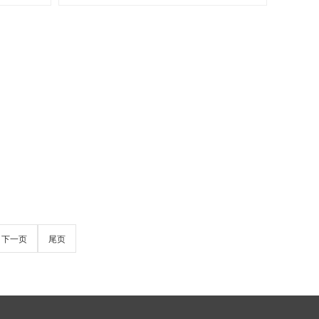
下一页
尾页