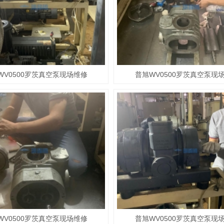
WV0500罗茨真空泵现场维修
普旭WV0500罗茨真空泵现
WV0500罗茨真空泵现场维修
普旭WV0500罗茨真空泵现