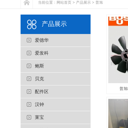
当前位置：
网站首页
>
产品展示
>
普旭
产品展示
爱德华
爱发科
鲍斯
贝克
普旭
配件区
汉钟
莱宝