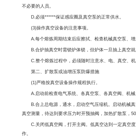
不必要的人员。
D.必须******保证感应圈及真空泵的正常供水。
(3)操作真空设备的注意事项。
A.每个熔炼周期结束后应擦拭、检查机械真空泵、
B.合炉抽真空时需锁炉体锁，但炉体一旦抽上真空
C.整个熔炼过程中，必须随时注意水、电、真空、
第二、扩散泵或油增压泵防爆措施
(1)严格按真空设备操作规程执行。
A.启动前检查电气系统、各真空泵、各真空阀、机
B.合上总电源，通水，启动空气压缩机。启动机械
真空测量，待达到要求压力时开预抽阀，加热扩散泵，50
C.关闭低真空阀，打开主阀。低真空达到一定真空
作。