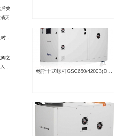
然后关
，消灭
上时，
气阀之
进入，
鲍斯干式螺杆GSC650/4200B(D）真空泵