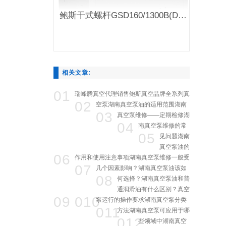
鲍斯干式螺杆GSD160/1300B(D)真空泵
相关文章:
01
瑞峰腾真空代理销售鲍斯真空品牌全系列真
02
空泵
湖南真空泵油的适用范围
湖南
03
真空泵维修——定期检修
湖
04
南真空泵维修的常
05
见问题
湖南
真空泵油的
06
作用和使用注意事项
湖南真空泵维修一般受
07
几个因素影响？
湖南真空泵油该如
08
何选择？
湖南真空泵油和普
通润滑油有什么区别？
真空
09
010
泵运行的操作要求
湖南真空泵分类
011
方法
湖南真空泵可应用于哪
012
些领域中
湖南真空