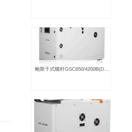
鲍斯干式螺杆GSC650/4200B(D）真空泵