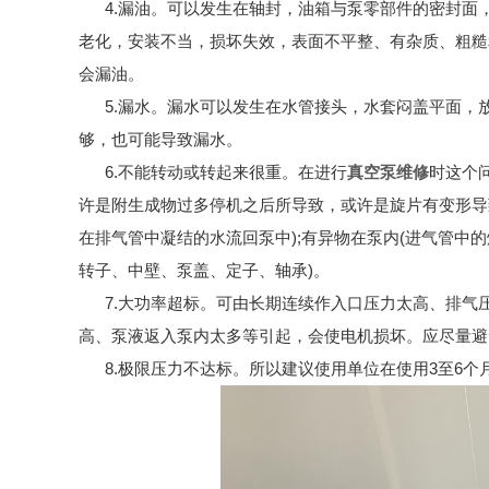
4.漏油。可以发生在轴封，油箱与泵零部件的密封
老化，安装不当，损坏失效，表面不平整、有杂质、粗糙
会漏油。
5.漏水。漏水可以发生在水管接头，水套闷盖平面
够，也可能导致漏水。
6.不能转动或转起来很重。在进行
真空泵维修
时这个
许是附生成物过多停机之后所导致，或许是旋片有变形导
在排气管中凝结的水流回泵中);有异物在泵内(进气管中的
转子、中壁、泵盖、定子、轴承)。
7.大功率超标。可由长期连续作入口压力太高、排
高、泵液返入泵内太多等引起，会使电机损坏。应尽量避
8.极限压力不达标。所以建议使用单位在使用3至6