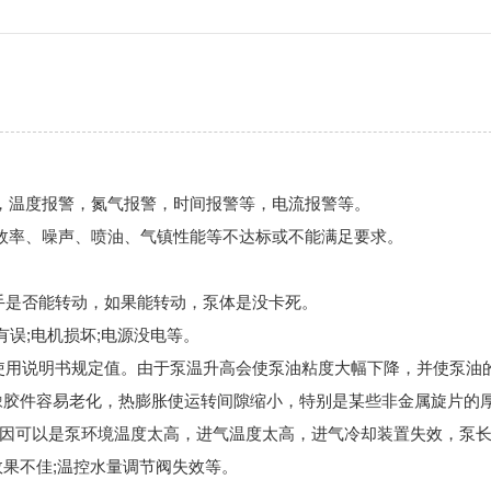
，温度报警，氮气报警，时间报警等，电流报警等。
效率、噪声、喷油、气镇性能等不达标或不能满足要求。
手是否能转动，如果能转动，泵体是没卡死。
有误;电机损坏;电源没电等。
过使用说明书规定值。由于泵温升高会使泵油粘度大幅下降，并使泵油
橡胶件容易老化，热膨胀使运转间隙缩小，特别是某些非金属旋片的
因可以是泵环境温度太高，进气温度太高，进气冷却装置失效，泵
效果不佳;温控水量调节阀失效等。