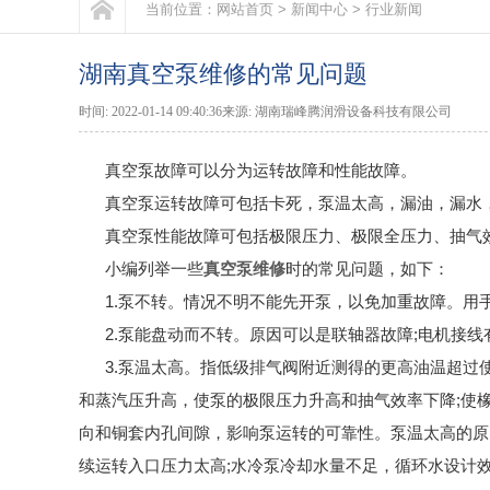
当前位置：
网站首页
>
新闻中心
>
行业新闻
湖南真空泵维修的常见问题
时间: 2022-01-14 09:40:36来源: 湖南瑞峰腾润滑设备科技有限公司
真空泵故障可以分为运转故障和性能故障。
真空泵运转故障可包括卡死，泵温太高，漏油，漏水
真空泵性能故障可包括极限压力、极限全压力、抽气
小编列举一些
真空泵维修
时的常见问题，如下：
1.泵不转。情况不明不能先开泵，以免加重故障。用
2.泵能盘动而不转。原因可以是联轴器故障;电机接线
3.泵温太高。指低级排气阀附近测得的更高油温超
和蒸汽压升高，使泵的极限压力升高和抽气效率下降;使
向和铜套内孔间隙，影响泵运转的可靠性。泵温太高的原
续运转入口压力太高;水冷泵冷却水量不足，循环水设计