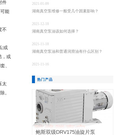
封件
2021-01-09
阀可能
湖南真空泵维修一般受几个因素影响？
2021-12-18
度不
湖南真空泵油该如何选择？
2021-11-18
;或
湖南真空泵油和普通润滑油有什么区别？
结，或
2021-11-16
铜套、
热门产品
压太
清除。
鲍斯双级DRV175油旋片泵