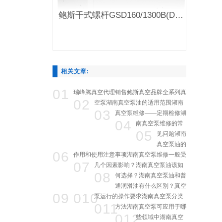
鲍斯干式螺杆GSD160/1300B(D)真空泵
相关文章:
01
瑞峰腾真空代理销售鲍斯真空品牌全系列真
02
空泵
湖南真空泵油的适用范围
湖南
03
真空泵维修——定期检修
湖
04
南真空泵维修的常
05
见问题
湖南
真空泵油的
06
作用和使用注意事项
湖南真空泵维修一般受
07
几个因素影响？
湖南真空泵油该如
08
何选择？
湖南真空泵油和普
通润滑油有什么区别？
真空
09
010
泵运行的操作要求
湖南真空泵分类
011
方法
湖南真空泵可应用于哪
012
些领域中
湖南真空