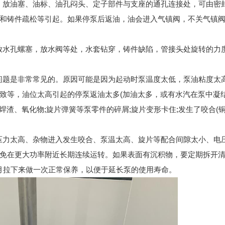
面，放油塞、油标、油孔闷头、定子部件与支座的通孔连接处，可由密
和铸件疏松等引起。如果停泵后返油，油会进入气镇阀，不关气镇
，放水孔螺塞，放水阀等处，水套钻穿，铸件缺陷，管接头处旋转的力
问题是非常常见的。原因可能是因为起动时泵温度太低，泵油粘度太高
致等，油位太高引起的停泵返油太多(加油太多，或有水汽在泵中凝
焊渣、氧化物;旋片弹簧等泵零件的碎屑;旋片变形卡住;发生了咬合(
气压力太高、杂物进入发生咬合、泵温太高、旋片等配合间隙太小、电
免在更大功率附近长期连续运转。如果表面有沉积物，要定期拆开
个月拉下来做一次正常保养，以便于延长泵的使用寿命。