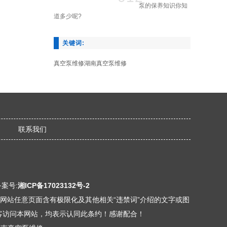
泵的保养知识你知
道多少呢?
关键词:
真空泵维修
湖南真空泵维修
联系我们
备案号:
湘ICP备17023132号-2
本网站任意页面含有极限化及其他相关“违禁词”介绍的文字或图
客访问本网站，均表示认同此条约！感谢配合！