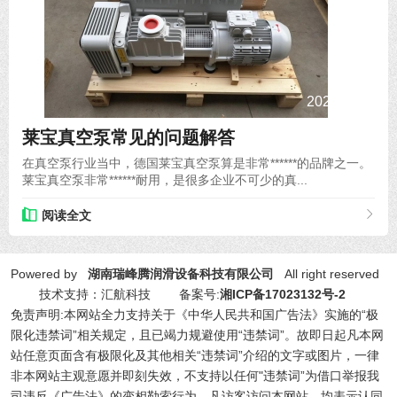
2020-08-26
莱宝真空泵常见的问题解答
在真空泵行业当中，德国莱宝真空泵算是非常******的品牌之一。
莱宝真空泵非常******耐用，是很多企业不可少的真...
阅读全文
Powered by
湖南瑞峰腾润滑设备科技有限公司
All right reserved
技术支持：汇航科技 备案号:
湘ICP备17023132号-2
免责声明:本网站全力支持关于《中华人民共和国广告法》实施的“极
限化违禁词”相关规定，且已竭力规避使用“违禁词”。故即日起凡本网
站任意页面含有极限化及其他相关“违禁词”介绍的文字或图片，一律
非本网站主观意愿并即刻失效，不支持以任何"违禁词”为借口举报我
司违反《广告法》的变相勒索行为。凡访客访问本网站，均表示认同