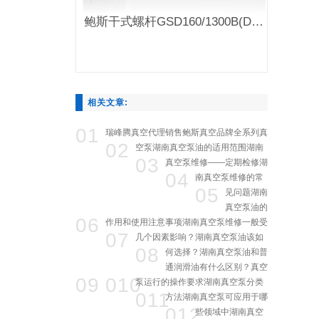
鲍斯干式螺杆GSD160/1300B(D)真空泵
相关文章:
01
瑞峰腾真空代理销售鲍斯真空品牌全系列真
02
空泵
湖南真空泵油的适用范围
湖南
03
真空泵维修——定期检修
湖
04
南真空泵维修的常
05
见问题
湖南
真空泵油的
06
作用和使用注意事项
湖南真空泵维修一般受
07
几个因素影响？
湖南真空泵油该如
08
何选择？
湖南真空泵油和普
通润滑油有什么区别？
真空
09
010
泵运行的操作要求
湖南真空泵分类
011
方法
湖南真空泵可应用于哪
012
些领域中
湖南真空