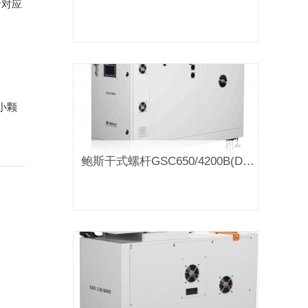
所对应
小颗
鲍斯干式螺杆GSC650/4200B(D）真空泵