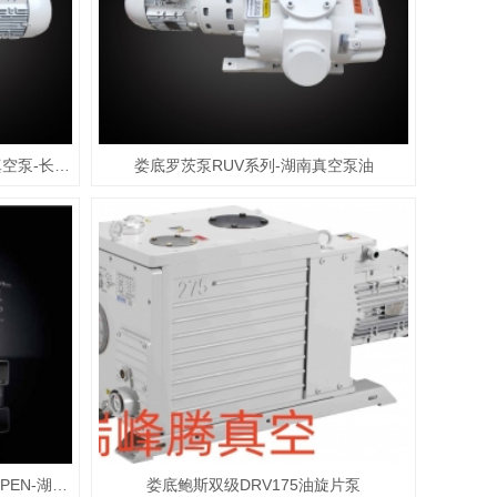
娄底瑞峰腾罗茨泵RUV系列-湖南真空泵-长沙真空泵
娄底罗茨泵RUV系列-湖南真空泵油
娄底普发螺杆泵HeptaDry-PU0056PEN-湖南真空泵
娄底鲍斯双级DRV175油旋片泵