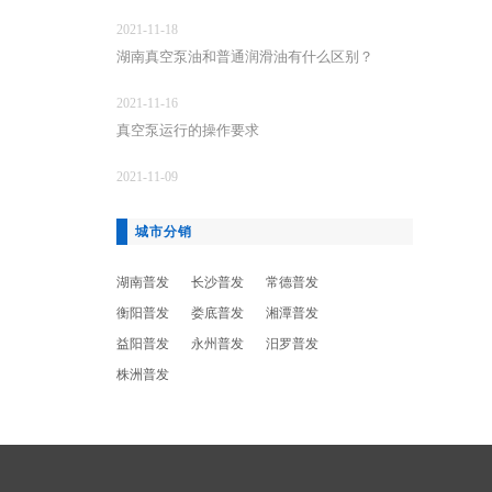
2021-11-18
湖南真空泵油和普通润滑油有什么区别？
2021-11-16
真空泵运行的操作要求
2021-11-09
城市分销
湖南普发
长沙普发
常德普发
衡阳普发
娄底普发
湘潭普发
益阳普发
永州普发
汨罗普发
株洲普发