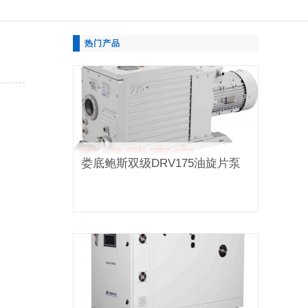
热门产品
娄底鲍斯双级DRV175油旋片泵